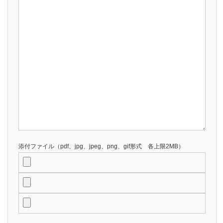
添付ファイル（pdf、jpg、jpeg、png、gif形式 各上限2MB）